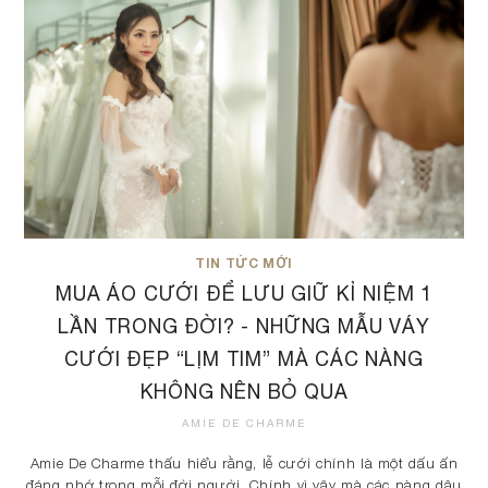
TIN TỨC MỚI
MUA ÁO CƯỚI ĐỂ LƯU GIỮ KỈ NIỆM 1
LẦN TRONG ĐỜI? - NHỮNG MẪU VÁY
CƯỚI ĐẸP “LỊM TIM” MÀ CÁC NÀNG
KHÔNG NÊN BỎ QUA
AMIE DE CHARME
Amie De Charme thấu hiểu rằng, lễ cưới chính là một dấu ấn
đáng nhớ trong mỗi đời người. Chính vì vậy mà các nàng dâu