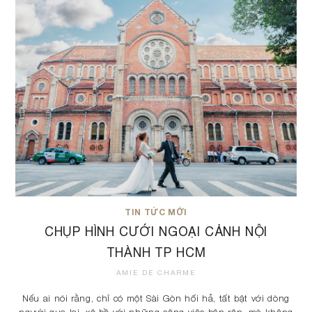
TIN TỨC MỚI
CHỤP HÌNH CƯỚI NGOẠI CẢNH NỘI
THÀNH TP HCM
AMIE DE CHARME
Nếu ai nói rằng, chỉ có một Sài Gòn hối hả, tất bật với dòng
người qua lại, xô bồ với những công việc bận rộn, mà không