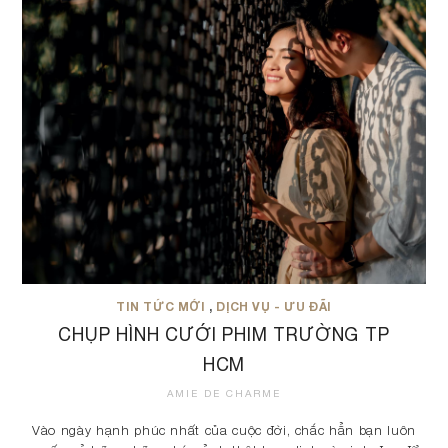
TIN TỨC MỚI
,
DỊCH VỤ - ƯU ĐÃI
CHỤP HÌNH CƯỚI PHIM TRƯỜNG TP
HCM
AMIE DE CHARME
Vào ngày hạnh phúc nhất của cuộc đời, chắc hẳn bạn luôn