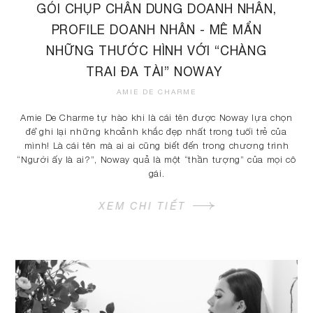
GÓI CHỤP CHÂN DUNG DOANH NHÂN,
PROFILE DOANH NHÂN - MÊ MẨN
NHỮNG THƯỚC HÌNH VỚI “CHÀNG
TRAI ĐA TÀI” NOWAY
AMIE DE CHARME
Amie De Charme tự hào khi là cái tên được Noway lựa chọn
để ghi lại những khoảnh khắc đẹp nhất trong tuổi trẻ của
mình! Là cái tên mà ai ai cũng biết đến trong chương trình
“Người ấy là ai?”, Noway quả là một “thần tượng” của mọi cô
gái.
XEM CHI TIẾT