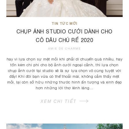
TIN TỨC MỚI
CHỤP ẢNH STUDIO CƯỚI DÀNH CHO
CÔ DÂU CHÚ RỂ 2020
AMIE DE CHARME
hay vì lựa chọn sự mệt mỏi khi phải di chuyển quá nhiều, hay
tốn kém chi phí cho bộ ảnh cưới ngoại cảnh, thì lựa chọn
chụp ảnh cưới tại studio sẽ là sự lựa chọn vô cùng tuyệt vời
đấy! Khi đôi bạn vừa có thể thoải mái, không cảm thấy mệt
mỏi, lại còn sở hữu những thước hình ấn tượng và xinh đẹp
hơn những lời thơ lênh láng…
XEM CHI TIẾT