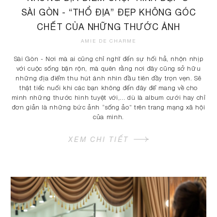
SÀI GÒN - “THỔ ĐỊA” ĐẸP KHÔNG GÓC
CHẾT CỦA NHỮNG THƯỚC ẢNH
AMIE DE CHARME
Sài Gòn - Nơi mà ai cũng chỉ nghĩ đến sự hối hả, nhộn nhịp
với cuộc sống bận rộn, mà quên rằng nơi đây cũng sở hữu
những địa điểm thu hút ánh nhìn đầu tiên đầy trọn vẹn. Sẽ
thật tiếc nuối khi các bạn không đến đây để mang về cho
mình những thước hình tuyệt vời,... dù là album cưới hay chỉ
đơn giản là những bức ảnh “sống ảo” trên trang mạng xã hội
của mình.
XEM CHI TIẾT