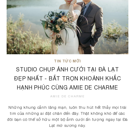
TIN TỨC MỚI
STUDIO CHỤP ẢNH CƯỚI TẠI ĐÀ LẠT
ĐẸP NHẤT - BẮT TRỌN KHOẢNH KHẮC
HẠNH PHÚC CÙNG AMIE DE CHARME
AMIE DE CHARME
Những khung cảnh lãng mạn, luôn thu hút hết thảy mọi trái
tim của những ai đặt chân đến đây. Thật không khó để các
đôi bạn có thể sở hữu một bộ ảnh cưới ấn tượng ngay tại Đà
Lạt mờ sương này.