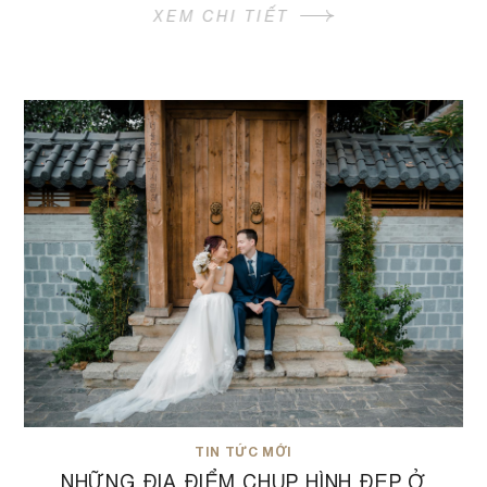
XEM CHI TIẾT
TIN TỨC MỚI
NHỮNG ĐỊA ĐIỂM CHỤP HÌNH ĐẸP Ở