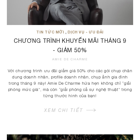
TIN TỨC MỚI
,
DỊCH VỤ - ƯU ĐÃI
CHƯƠNG TRÌNH KHUYẾN MÃI THÁNG 9
- GIẢM 50%
AMIE DE CHARME
Với chương trình ưu đãi giảm giá 50% cho các gói chụp chân
dung doanh nhân, profile doanh nhân, chụp ảnh gia đình
trong tháng 9 này! Amie De Charme hứa hẹn không chỉ “giải
phóng mức giá”, mà còn “giải phóng cả sự nghệ thuật” trong
từng thước hình của bạn!
XEM CHI TIẾT