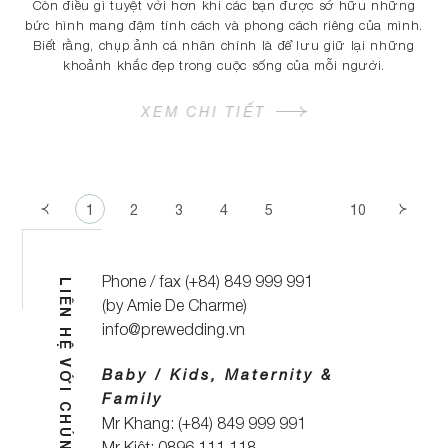
Còn điều gì tuyệt vời hơn khi các bạn được sở hữu những
bức hình mang đậm tính cách và phong cách riêng của mình.
Biết rằng, chụp ảnh cá nhân chính là để lưu giữ lại những
khoảnh khắc đẹp trong cuộc sống của mỗi người.
XEM CHI TIẾT
1
2
3
4
5
10
Phone / fax (+84) 849 999 991
LIÊN HỆ VỚI CHÚNG TÔI
(by Amie De Charme)
info@prewedding.vn
Baby / Kids, Maternity &
Family
Mr Khang: (+84) 849 999 991
Mr Kiệt: 0896.111.118