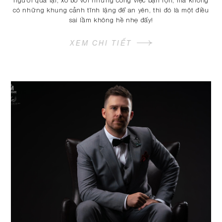
có những khung cảnh tĩnh lặng để an yên, thì đó là một điều
sai lầm không hề nhẹ đấy!
XEM CHI TIẾT