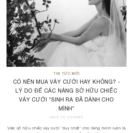
TIN TỨC MỚI
CÓ NÊN MUA VÁY CƯỚI HAY KHÔNG? -
LÝ DO ĐỂ CÁC NÀNG SỞ HỮU CHIẾC
VÁY CƯỚI “SINH RA ĐÃ DÀNH CHO
MÌNH”
AMIE DE CHARME
Việc sở hữu chiếc váy cưới “duy nhất” cho riêng mình luôn là