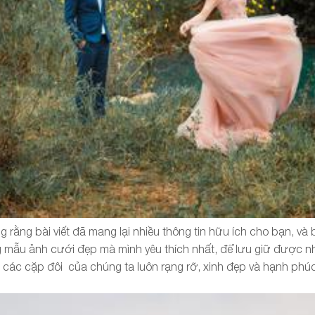
g rằng bài viết đã mang lại nhiều thông tin hữu ích cho bạn, v
mẫu ảnh cưới đẹp mà mình yêu thích nhất, để lưu giữ được n
 các cặp đôi của chúng ta luôn rạng rỡ, xinh đẹp và hạnh phúc