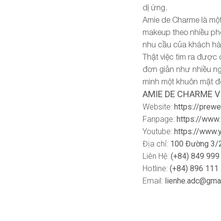
dị ứng.
Amie de Charme là một
makeup theo nhiều ph
nhu cầu của khách hà
Thật việc tìm ra được
đơn giản như nhiều ng
mình một khuôn mặt đẹ
AMIE DE CHARME V
Website:
https://prewe
Fanpage:
https://www
Youtube:
https://www
Địa chỉ:
100 Đường 3/2
Liên Hệ:
(+84) 849 999
Hotline:
(+84) 896 111
Email:
lienhe.adc@gma