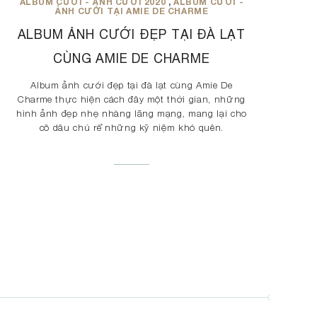
ALBUM CƯỚI - ẢNH CƯỚI 2020
,
ALBUM CƯỚI -
ẢNH CƯỚI TẠI AMIE DE CHARME
ALBUM ẢNH CƯỚI ĐẸP TẠI ĐÀ LẠT
CÙNG AMIE DE CHARME
Album ảnh cưới đẹp tại đà lạt cùng Amie De
Charme thực hiện cách đây một thời gian, những
hình ảnh đẹp nhẹ nhàng lãng mạng, mang lại cho
cô dâu chú rể những kỹ niệm khó quên.