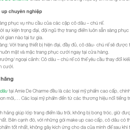
e up chuyên nghiệp
àng phục vụ nhu cầu của các cặp cô dâu – chú rể.
Với sự kiện trọng đại, đội ngũ thợ trang điểm luôn sẵn sàng phục
i gian nào tại tư gia.
àng: Với trang thiết bị hiện đại, đầy đủ, cô dâu- chú rể sẽ được 
huôn mặt và mặc trang phục cưới ngay tại cửa hàng.
trường/ ngoại cảnh: Cô dâu – chú rể có thể yêu cầu thay đổi kiể
h cưới.
 hãng
 dâu
tại Amie De Charme đều là các loại mỹ phẩm cao cấp, chín
on môi,… Các loại mỹ phẩm đến từ các thương hiệu nổi tiếng trê
 hãng giúp lớp trang điểm lâu trôi, không bị bong tróc, giữ đư
nhất. Bên cạnh đó, với những gói make up cao cấp, cô dâu có t
ẩm tốt nhất, không gây kích ứng cho da của mình để sau khi t