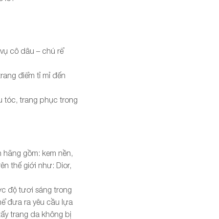
 vụ cô dâu – chú rể
trang điểm tỉ mỉ đến
u tóc, trang phục trong
h hãng gồm: kem nền,
n thế giới như: Dior,
ợc độ tươi sáng trong
hể đưa ra yêu cầu lựa
ấy trang da không bị