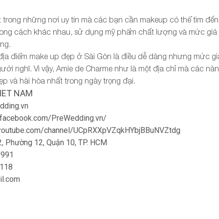
 trong những nơi uy tín mà các bạn cần makeup có thể tìm đến.
ong cách khác nhau, sử dụng mỹ phẩm chất lượng và mức giá 
ng.
 địa điểm make up đẹp ở Sài Gòn là điều dễ dàng nhưng mức g
ười nghĩ. Vì vậy, Amie de Charme như là một địa chỉ mà các nà
p và hài hòa nhất trong ngày trọng đại.
IET NAM
dding.vn
.facebook.com/PreWedding.vn/
.youtube.com/channel/UCpRXXpVZqkHYbjBBuNVZtdg
, Phường 12, Quận 10, TP. HCM
 991
 118
il.com