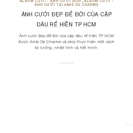
ALBUM CƯỚI - ẢNH CƯỚI 2020
,
ALBUM CƯỚI -
ẢNH CƯỚI TẠI AMIE DE CHARME
ẢNH CƯỚI ĐẸP ĐỂ ĐỜI CỦA CẶP
DÂU RỂ HIỀN TP HCM
Ảnh cưới đẹp để đời của cặp dâu rể hiền TP HCM
được Amie De Charme và ekip thực hiện một cách
kỹ lưỡng, nhiệt tình và hết mình.