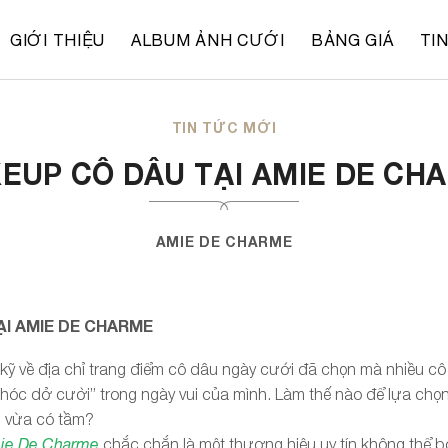
GIỚI THIỆU
ALBUM ẢNH CƯỚI
BẢNG GIÁ
TI
TIN TỨC MỚI
EUP CÔ DÂU TẠI AMIE DE CH
AMIE DE CHARME
ẠI AMIE DE CHARME
u kỹ về địa chỉ trang điểm cô dâu ngày cưới đã chọn mà nhiều c
óc dở cười” trong ngày vui của mình. Làm thế nào để lựa chọn 
, vừa có tầm?
mie De Charme
chắc chắn là một thương hiệu uy tín không thể bỏ