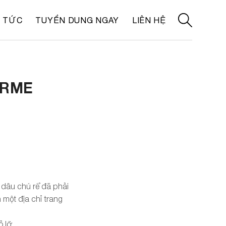
N TỨC
TUYỂN DUNG NGAY
LIÊN HỆ
ARME
ô dâu chú rể đã phải
một địa chỉ trang
 lỡ.