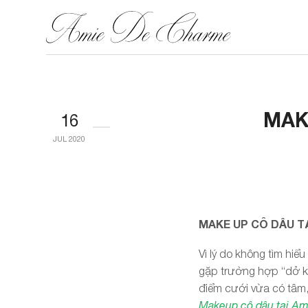
MAK
16
JUL 2020
MAKE UP CÔ DÂU T
Vì lý do không tìm hiể
gặp trường hợp “dở kh
điểm cưới vừa có tâm
Makeup cô dâu tại A