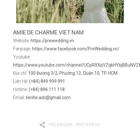
AMIE DE CHARME VIET NAM
Website:
https://prewedding.vn
Fanpage:
https://www.facebook.com/PreWedding.vn/
Youtube:
https://www.youtube.com/channel/UCpRXXpVZqkHYbjBBuNVZ
Địa chỉ:
100 Đường 3/2, Phường 12, Quận 10, TP. HCM
Liên Hệ:
(+84) 849 999 991
Hotline:
(+84) 896 111 118
Email:
lienhe.adc@gmail.com
FACEBOOK
PINTEREST