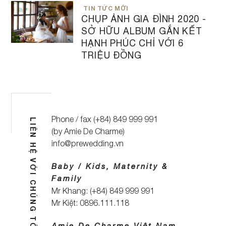
TIN TỨC MỚI
CHỤP ẢNH GIA ĐÌNH 2020 -
SỞ HỮU ALBUM GẮN KẾT
HẠNH PHÚC CHỈ VỚI 6
TRIỆU ĐỒNG
Phone / fax (+84) 849 999 991
LIÊN HỆ VỚI CHÚNG TÔI
(by Amie De Charme)
info@prewedding.vn
Baby / Kids, Maternity &
Family
Mr Khang: (+84) 849 999 991
Mr Kiệt: 0896.111.118
Amie De Charme Việt Nam