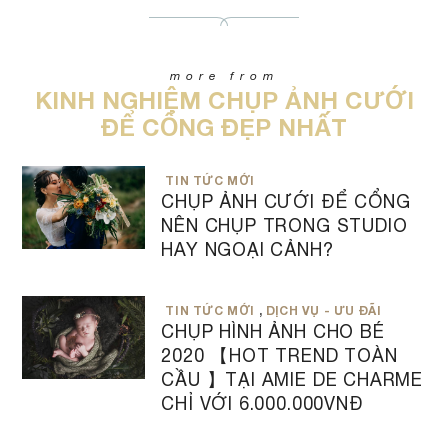
more from
KINH NGHIỆM CHỤP ẢNH CƯỚI
ĐỂ CỔNG ĐẸP NHẤT
TIN TỨC MỚI
CHỤP ẢNH CƯỚI ĐỂ CỔNG
NÊN CHỤP TRONG STUDIO
HAY NGOẠI CẢNH?
TIN TỨC MỚI
,
DỊCH VỤ - ƯU ĐÃI
CHỤP HÌNH ẢNH CHO BÉ
2020 【HOT TREND TOÀN
CẦU 】TẠI AMIE DE CHARME
CHỈ VỚI 6.000.000VNĐ