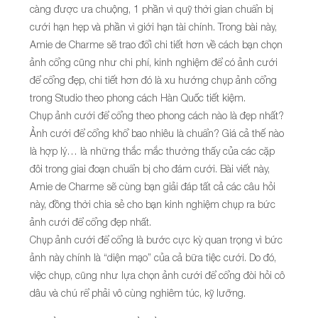
càng được ưa chuộng, 1 phần vì quỹ thời gian chuẩn bị
cưới hạn hẹp và phần vì giới hạn tài chính. Trong bài này,
Amie de Charme sẽ trao đổi chi tiết hơn về cách bạn chọn
ảnh cổng cũng như chi phí, kinh nghiệm để có ảnh cưới
để cổng đẹp, chi tiết hơn đó là xu hướng chụp ảnh cổng
trong Studio theo phong cách Hàn Quốc tiết kiệm.
Chụp ảnh cưới để cổng theo phong cách nào là đẹp nhất?
Ảnh cưới để cổng khổ bao nhiêu là chuẩn? Giá cả thế nào
là hợp lý… là những thắc mắc thường thấy của các cặp
đôi trong giai đoạn chuẩn bị cho đám cưới. Bài viết này,
Amie de Charme sẽ cùng bạn giải đáp tất cả các câu hỏi
này, đồng thời chia sẻ cho bạn kinh nghiệm chụp ra bức
ảnh cưới để cổng đẹp nhất.
Chụp ảnh cưới để cổng là bước cực kỳ quan trọng vì bức
ảnh này chính là “diện mạo” của cả bữa tiệc cưới. Do đó,
việc chụp, cũng như lựa chọn ảnh cưới để cổng đòi hỏi cô
dâu và chú rể phải vô cùng nghiêm túc, kỹ lưỡng.